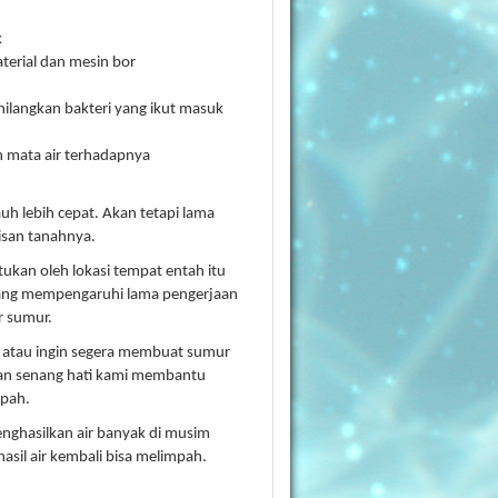
k
erial dan mesin bor
ghilangkan bakteri yang ikut masuk
 mata air terhadapnya
uh lebih cepat. Akan tetapi lama
isan tanahnya.
ukan oleh lokasi tempat entah itu
 yang mempengaruhi lama pengerjaan
r sumur.
mi atau ingin segera membuat sumur
gan senang hati kami membantu
pah.
enghasilkan air banyak di musim
sil air kembali bisa melimpah.