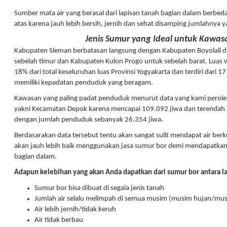
Sumber mata air yang berasal dari lapisan tanah bagian dalam berbed
atas karena jauh lebih bersih, jernih dan sehat disamping jumlahnya 
Jenis Sumur yang Ideal untuk Kawa
Kabupaten Sleman berbatasan langsung dengan Kabupaten Boyolali di
sebelah timur dan Kabupaten Kulon Progo untuk sebelah barat. Luas
18% dari total keseluruhan luas Provinsi Yogyakarta dan terdiri dari
memiliki kepadatan penduduk yang beragam.
Kawasan yang paling padat penduduk menurut data yang kami peroleh
yakni Kecamatan Depok karena mencapai 109.092 jiwa dan terendah
dengan jumlah penduduk sebanyak 26.354 jiwa.
Berdasarakan data tersebut tentu akan sangat sulit mendapat air berk
akan jauh lebih baik menggunakan jasa sumur bor demi mendapatkan a
bagian dalam.
Adapun kelebihan yang akan Anda dapatkan dari sumur bor antara la
Sumur bor bisa dibuat di segala jenis tanah
Jumlah air selalu melimpah di semua musim (musim hujan/mu
Air lebih jernih/tidak keruh
Air tidak berbau