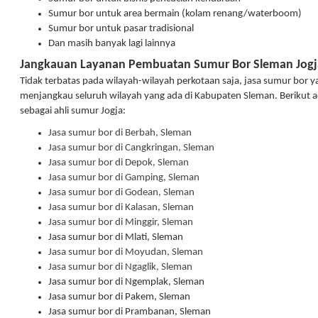
Sumur bor untuk area bermain (kolam renang/waterboom)
Sumur bor untuk pasar tradisional
Dan masih banyak lagi lainnya
Jangkauan Layanan Pembuatan Sumur Bor Sleman Jogj
Tidak terbatas pada wilayah-wilayah perkotaan saja, jasa sumur bo
menjangkau seluruh wilayah yang ada di Kabupaten Sleman. Berikut ad
sebagai ahli sumur Jogja:
Jasa sumur bor di Berbah, Sleman
Jasa sumur bor di Cangkringan, Sleman
Jasa sumur bor di Depok, Sleman
Jasa sumur bor di Gamping, Sleman
Jasa sumur bor di Godean, Sleman
Jasa sumur bor di Kalasan, Sleman
Jasa sumur bor di Minggir, Sleman
Jasa sumur bor di Mlati, Sleman
Jasa sumur bor di Moyudan, Sleman
Jasa sumur bor di Ngaglik, Sleman
Jasa sumur bor di Ngemplak, Sleman
Jasa sumur bor di Pakem, Sleman
Jasa sumur bor di Prambanan, Sleman