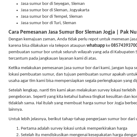
Jasa sumur bor di Seyegan, Sleman
Jasa sumur bor di Sleman, Jogyakarta
Jasa sumur bor di Tempel, Sleman
Jasa sumur bor di Turi, Sleman
Cara Pemesanan Jasa Sumur Bor Sleman Jogja | Pak Nu
Dengan kemajuan zaman, Anda tidak perlu repot untuk memesan jas
karena bisa dilakukan via telepon ataupun
whatsapp
ke
0857439370
pembuatan sumur bor untuk seluruh wilayah yang ada di Kabupaten S
tercantum pada jangkauan layanan kami di atas.
Ketika melakukan pemesanan jasa sumur bor dari kami, jangan lupa s
lokasi pembuatan sumur, dan tujuan pembuatan sumur apakah untuk
usaha agar tim kami bisa mempersiapkan segala perlengkapan yang di
Setelah lengkap, nanti tim kami akan melakukan survey lokasi terleb
pengeboran. Seperti yang kita ketahui bahwa tingkat kesulitan dan ko
tidaklah sama. Hal itulah yang membuat harga sumur bor Jogja berbed
lainnya.
Untuk lebih jelasnya, berikut tahap-tahap pengerjaan sumur bor dari 
Pertama adalah survey lokasi untuk memperkirakan harga
Setelah itu mendiskusikan mengenai kesepakatan harga deng