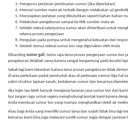
Mengurus perizinan pembuatan sumur (jika diperlukan)
Mencari sumber mata air terbaik dengan melakukan uji geolisti
Menyiapkan perlatan yang dibutuhkan seperti bahan-bahan mat
Melakukan pengeboran sampai ke titik sumber mata air
Setelah selesai selanjutnya sumur akan disterilisasi untuk men
selama proses pengerjaan
Pengujian pada pompa untuk mengetahui kekuatan dan respon
Setelah semua selesai sumur bor siap digunakan oleh Anda
Dibanding
sumur gali
, tentu saja lama proses pengerjaan sumur bor ja
pengeboran tidaklah sama karena sangat bergantung pada kondisi lap
Sekali lagi kami tekankan bahwa lama proses pengeboran tidak dintent
di area perkotaan padat penduduk atau di pedesaan namun tiga hal
yakni struktur lapisan tanah, kedalaman sumur dan besarnya diamete
Jika ingin tau lebih banyak mengenai layanan jasa sumur bor dari ka
bor jangan ragu untuk segera menghubungi kontak kami karena den
Anda membuat sumur bor yang mampu menghasilkan debit air melim
Atau bagi Anda yang memiliki sumur lama dan sudah tidak bisa lagi m
kemarau kami bisa juga melayani suntik sumur Jogja dengan jaminan ha