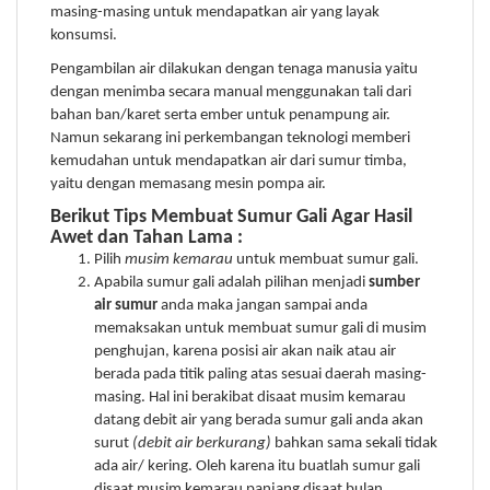
masing-masing untuk mendapatkan air yang layak
konsumsi.
Pengambilan air dilakukan dengan tenaga manusia yaitu
dengan menimba secara manual menggunakan tali dari
bahan ban/karet serta ember untuk penampung air.
Namun sekarang ini perkembangan teknologi memberi
kemudahan untuk mendapatkan air dari sumur timba,
yaitu dengan memasang mesin pompa air.
Berikut Tips Membuat Sumur Gali Agar Hasil
Awet dan Tahan Lama :
Pilih
musim kemarau
untuk membuat sumur gali.
Apabila sumur gali adalah pilihan menjadi
sumber
air
sumur
anda maka jangan sampai anda
memaksakan untuk membuat sumur gali di musim
penghujan, karena posisi air akan naik atau air
berada pada titik paling atas sesuai daerah masing-
masing. Hal ini berakibat disaat musim kemarau
datang debit air yang berada sumur gali anda akan
surut
(debit air berkurang)
bahkan sama sekali tidak
ada air/ kering. Oleh karena itu buatlah sumur gali
disaat musim kemarau panjang disaat bulan